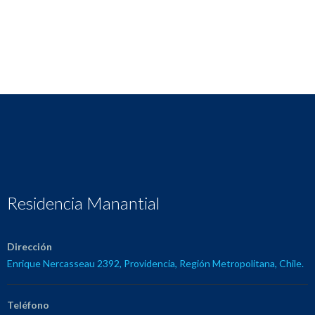
INICIAR SESIÓN
Forgot Password
Residencia Manantial
Dirección
Enrique Nercasseau 2392, Providencia, Región Metropolitana, Chile.
Teléfono