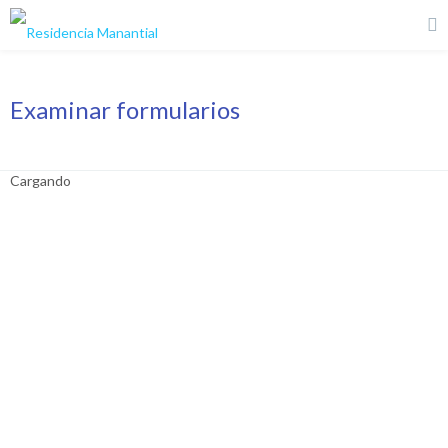
Examinar formularios
Cargando
Tenes que loguearte para ver tus
inscripciones.
Nombre de usuario
Contraseña
Recuérdame