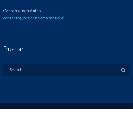
Correo electrónico
contacto@residenciamanantial.cl
Buscar
Copyright 2025
Residencia Manantial
| Made By
CRÆTION